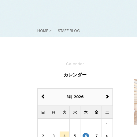
HOME
STAFF BLOG
Calender
カレンダー
8月 2026
日
月
火
水
木
金
土
1
2
3
4
5
7
8
6