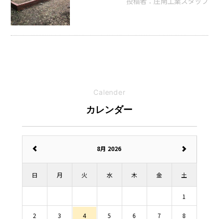
投稿者：庄南工業スタッフ
Calender
カレンダー
8月 2026
日
月
火
水
木
金
土
1
2
3
4
5
6
7
8