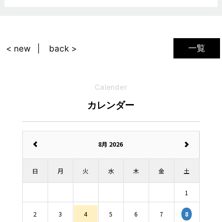
一覧
< new
back >
Calender
カレンダー
8月 2026
日
月
火
水
木
金
土
1
2
3
4
5
6
7
8