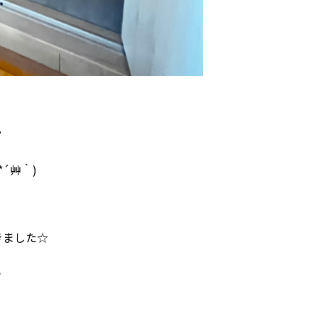
、
？
´艸｀)
きました☆
、
✨