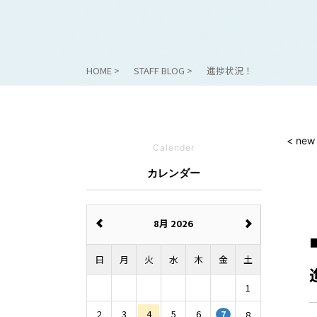
HOME
STAFF BLOG
進捗状況！
< new
Calender
カレンダー
8月 2026
日
月
火
水
木
金
土
1
2
3
4
5
6
8
7